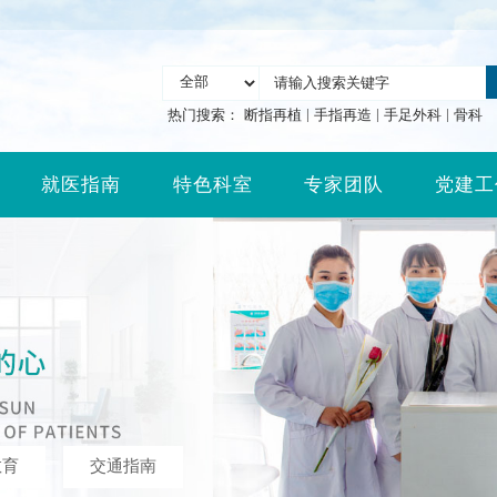
|
|
|
热门搜索：
断指再植
手指再造
手足外科
骨科
就医指南
特色科室
专家团队
党建工
教育
交通指南