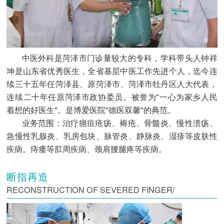
中医外科是菏泽市门诊量较大的专科，学科带头人钟祥
坤是山东省优秀医生，全省基层中医工作先进个人，迄今连
续三十五年任菏泽县、原菏泽市、菏泽市牡丹区人大代表，
连续二十年任原菏泽市政协委员。被誉为"一心为家乡人民
着想的好医生"。是博爱医院"德医双馨"的典范。
业务范围：治疗痈疽疮疡、褥疮、骨髓炎、慢性溃疡、
急慢性乳腺炎、乳房包块、脉管炎、静脉炎、湿疹等皮肤性
疾病。痔瘘等肛周疾病、颈肩腰腿疼等疾病。
断指再造
RECONSTRUCTION OF SEVERED FINGER/