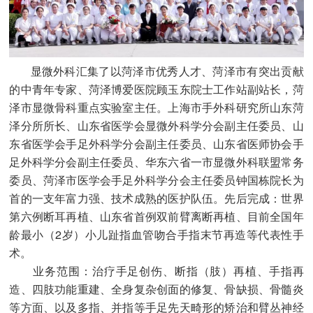
显微外科汇集了以菏泽市优秀人才、菏泽市有突出贡献
的中青年专家、菏泽博爱医院顾玉东院士工作站副站长，菏
泽市显微骨科重点实验室主任。上海市手外科研究所山东菏
泽分所所长、山东省医学会显微外科学分会副主任委员、山
东省医学会手足外科学分会副主任委员、山东省医师协会手
足外科学分会副主任委员、华东六省一市显微外科联盟常务
委员、菏泽市医学会手足外科学分会主任委员钟国栋院长为
首的一支年富力强、技术成熟的医护队伍。先后完成：世界
第六例断耳再植、山东省首例双前臂离断再植、目前全国年
龄最小（2岁）小儿趾指血管吻合手指末节再造等代表性手
术。
业务范围：治疗手足创伤、断指（肢）再植、手指再
造、四肢功能重建、全身复杂创面的修复、骨缺损、骨髓炎
等方面、以及多指、并指等手足先天畸形的矫治和臂丛神经